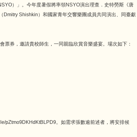
（NSYO）」。今年度暑假將率領NSYO演出理查．史特勞斯《唐
ry Shishkin）和國家青年交響樂團成員共同演出、同臺獻
樂會票券，邀請貴校師生，一同親臨欣賞音樂盛宴。場次如下：
e/pZtmo9DKHdKtBLPD9。如需求張數逾前述者，將安排候