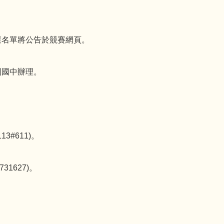
。
入選名單將公告於競賽網頁。
勝利國中辦理。
3#611)。
1627)。