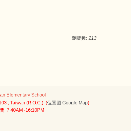
瀏覽數:
213
 Elementary School
3 , Taiwan (R.O.C.) (
位置圖
Google Map
)
 7:40AM~16:10PM