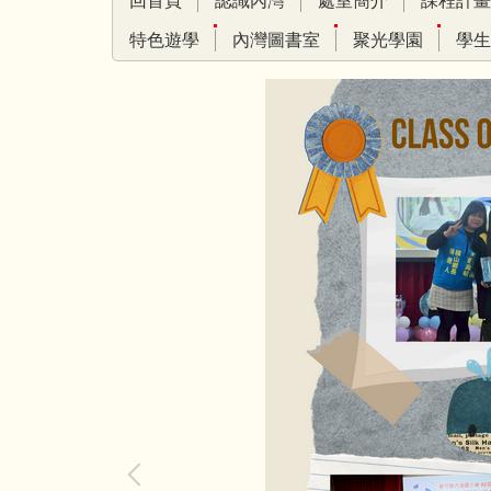
回首頁
認識內灣
處室簡介
課程計畫
特色遊學
內灣圖書室
聚光學園
學生