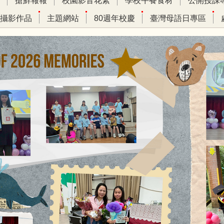
搶鮮報報
校園影音花絮
學校午餐食材
公開授課
攝影作品
主題網站
80週年校慶
臺灣母語日專區