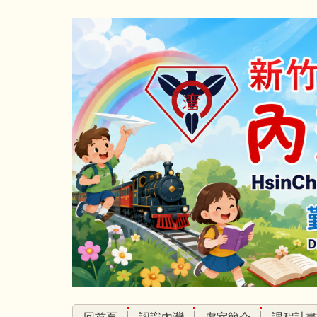
跳
到
主
要
內
容
區