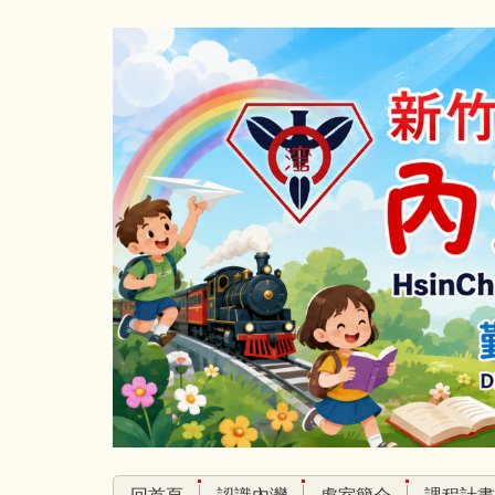
跳
到
主
要
內
容
區