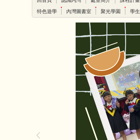
回首頁
認識內灣
處室簡介
課程計畫
特色遊學
內灣圖書室
聚光學園
學生