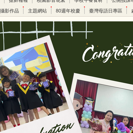
搶鮮報報
校園影音花絮
學校午餐食材
公開授課
攝影作品
主題網站
80週年校慶
臺灣母語日專區