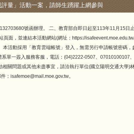
我評量」活動一案，請師生踴躍上網參與
1132703680號函辦理。 二、教育部自即日起至113年11月
頁面，並連結本活動網站(網址：https://isafeevent.moe.
三、本活動採用「教育雲端帳號」登入，無需另行申請帳號密碼，
服務客服，電話：(04)2222-0507、07010100107、07
tw。 四、若有活動相關問題或其他未盡事宜，請洽執行單位(國立陽明交通大學)
safemoe@mail.moe.gov.tw。