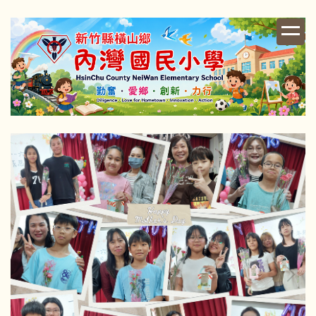
跳
到
主
要
內
容
區