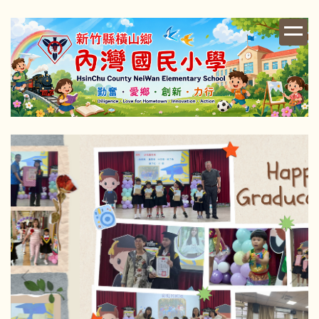
跳
到
主
要
內
容
區