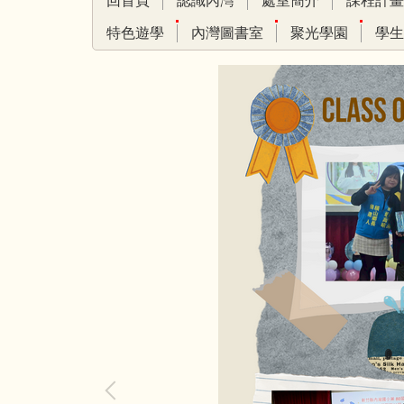
回首頁
認識內灣
處室簡介
課程計畫
特色遊學
內灣圖書室
聚光學園
學生