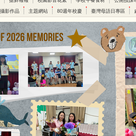
搶鮮報報
校園影音花絮
學校午餐食材
公開授課
攝影作品
主題網站
80週年校慶
臺灣母語日專區