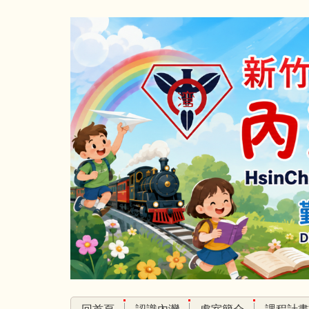
跳
到
主
要
內
容
區