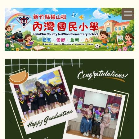
跳
到
主
要
內
容
區