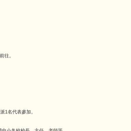
前往。
必派1名代表參加。
國中小各校校長、主任、老師等。