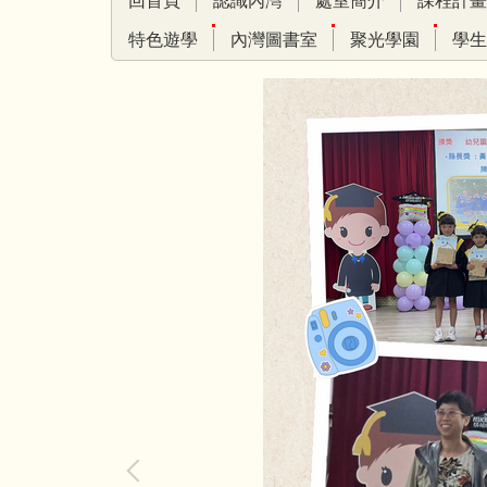
回首頁
認識內灣
處室簡介
課程計畫
特色遊學
內灣圖書室
聚光學園
學生