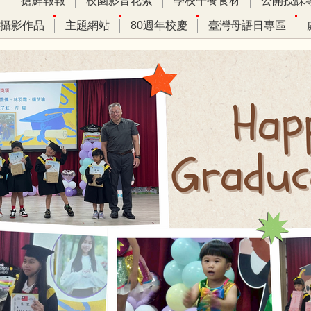
搶鮮報報
校園影音花絮
學校午餐食材
公開授課
攝影作品
主題網站
80週年校慶
臺灣母語日專區