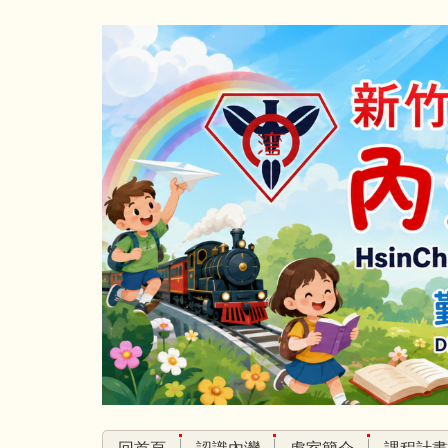
跳
到
主
要
內
容
區