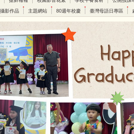
搶鮮報報
校園影音花絮
學校午餐食材
公開授課
攝影作品
主題網站
80週年校慶
臺灣母語日專區