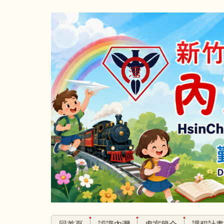
跳
到
主
要
內
容
區