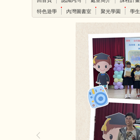
回首頁
認識內灣
處室簡介
課程計畫
特色遊學
內灣圖書室
聚光學園
學生