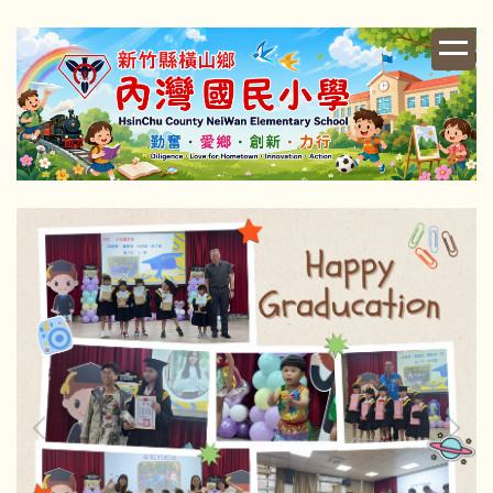
跳
到
主
要
內
容
區