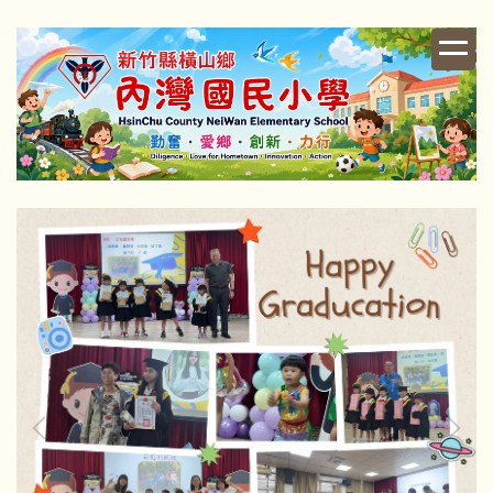
跳
到
主
要
內
容
區