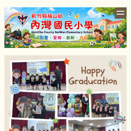
跳
到
主
要
內
容
區