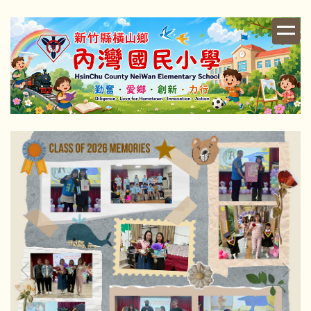
跳
到
主
要
內
容
區