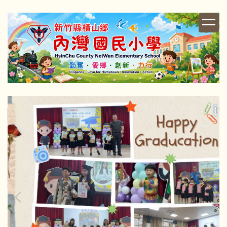
跳
到
主
要
內
容
區