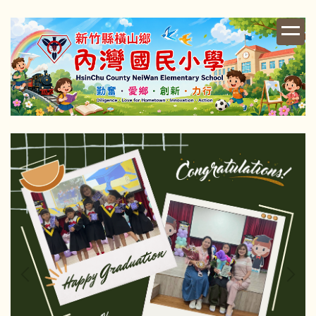
跳
到
主
要
內
容
區