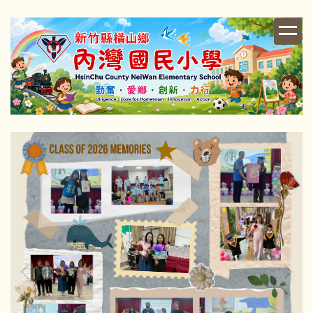
跳
到
主
要
內
容
區