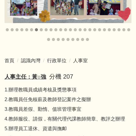
首頁
認識內灣
行政單位
人事室
分機 207
人事主任：黃○強
1.辦理教職員成績考核及獎懲事項
2.教職員任免核薪及教師登記案件之擬辦
3.教職員差假、勤惰、值班管理事宜
4.教師服役、請假，有關代理代課教師簡章、教評之辦理
5.辦理員工退休、資遣與撫卹