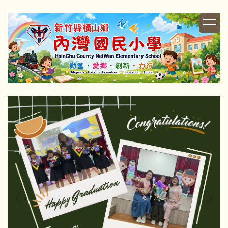
跳
到
主
要
內
容
區