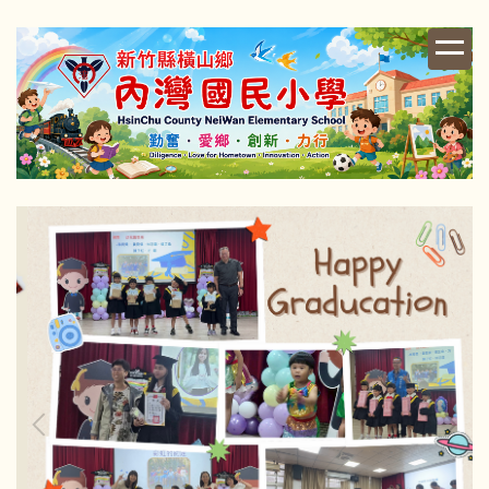
跳
到
主
要
內
容
區