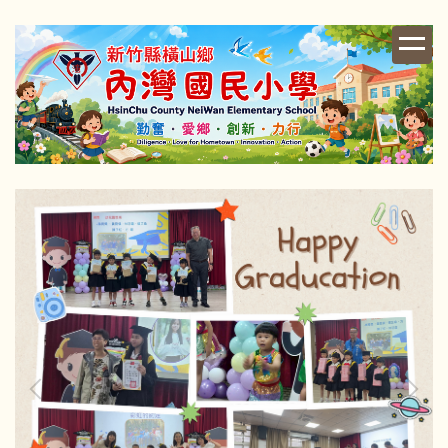
跳
到
主
要
內
容
區