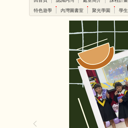
回首頁
認識內灣
處室簡介
課程計畫
特色遊學
內灣圖書室
聚光學園
學生