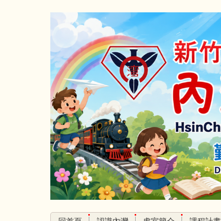
跳
到
主
要
內
容
區