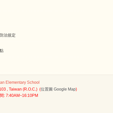
防治規定
點
 Elementary School
3 , Taiwan (R.O.C.) (
位置圖
Google Map
)
 7:40AM~16:10PM