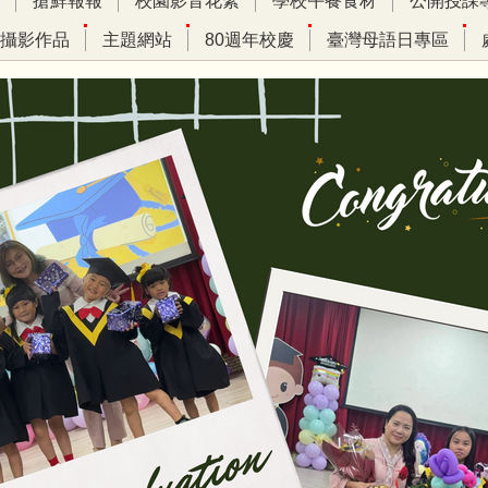
搶鮮報報
校園影音花絮
學校午餐食材
公開授課
攝影作品
主題網站
80週年校慶
臺灣母語日專區