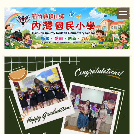
跳
到
主
要
內
容
區