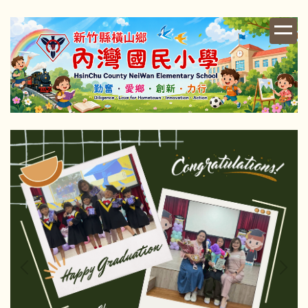
跳
到
主
要
內
容
區