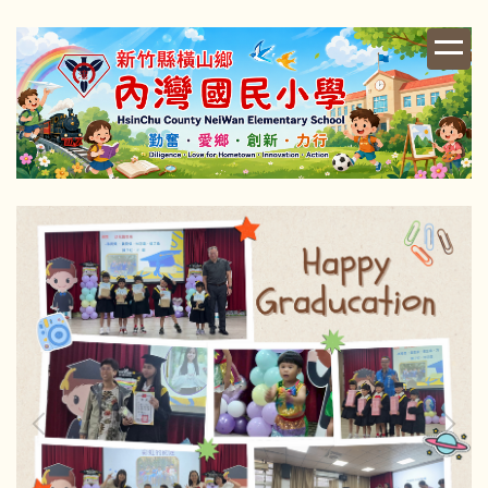
跳
到
主
要
內
容
區