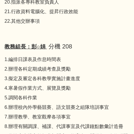
20.指派各專科教室負責人
21.行政資料電腦化、提昇行政效能
22.其他交辦事項
分機 208
教務組長：彭○娟
1.編排日課表及作息時間表
2.辦理各科定期成績考查及獎勵
3.擬定及審定各科教學實施計畫進度
4.寒暑假作業方式、展覽及獎勵
5.調閱各科作業
6.辦理校內外學藝競賽、語文競賽之組隊培訓事宜
7.辦理教學、教室觀摩各項事宜
8.辦理有關調課、補課、代課事宜及代課鐘點數彙計造冊