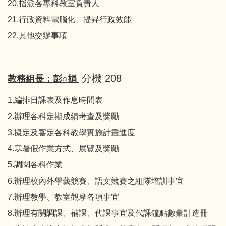
20.指派各專科教室負責人
21.行政資料電腦化、提昇行政效能
22.其他交辦事項
分機 208
教務組長：彭○娟
1.編排日課表及作息時間表
2.辦理各科定期成績考查及獎勵
3.擬定及審定各科教學實施計畫進度
4.寒暑假作業方式、展覽及獎勵
5.調閱各科作業
6.辦理校內外學藝競賽、語文競賽之組隊培訓事宜
7.辦理教學、教室觀摩各項事宜
8.辦理有關調課、補課、代課事宜及代課鐘點數彙計造冊