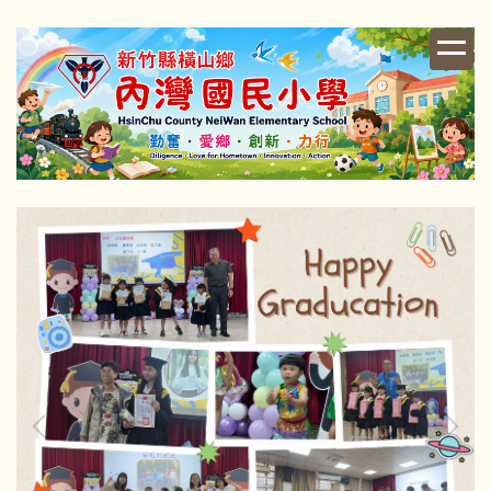
跳
到
主
要
內
容
區