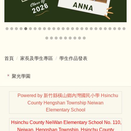
首頁
家長及學生專區
學生作品發表
聚光學園
Powered by 新竹縣橫山鄉內灣國民小學 Hsinchu
County Hengshan Township Neiwan
Elementary School
Hsinchu County NeiWan Elementary School No. 110,
Neiwan, Hengshan Township, Hsinchu County