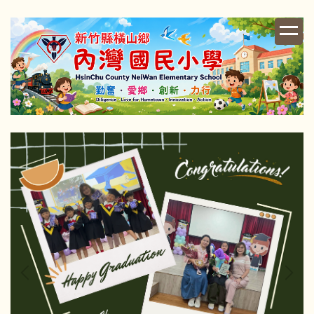
跳
到
主
要
內
容
區