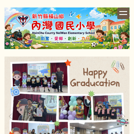
跳
到
主
要
內
容
區