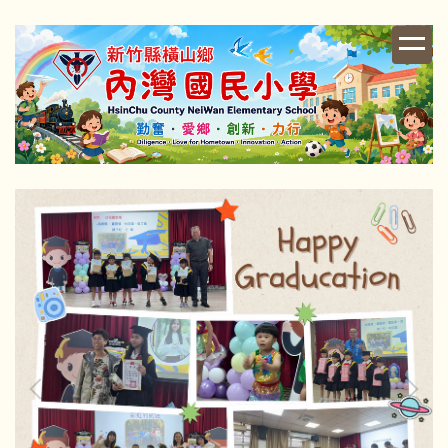
跳
到
主
要
內
容
區