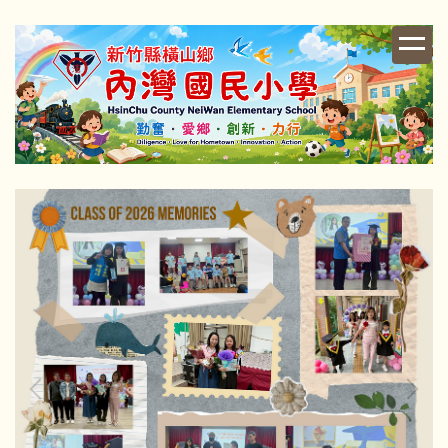
跳
到
主
要
內
容
區