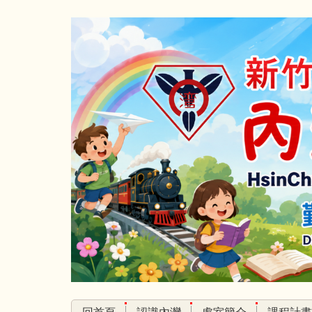
跳
到
主
要
內
容
區