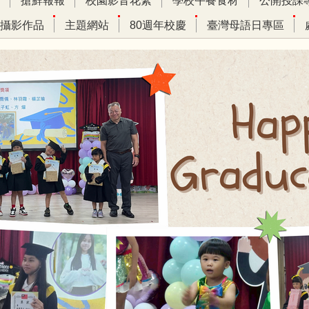
搶鮮報報
校園影音花絮
學校午餐食材
公開授課
攝影作品
主題網站
80週年校慶
臺灣母語日專區