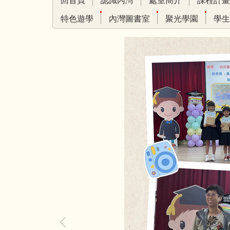
回首頁
認識內灣
處室簡介
課程計畫
特色遊學
內灣圖書室
聚光學園
學生